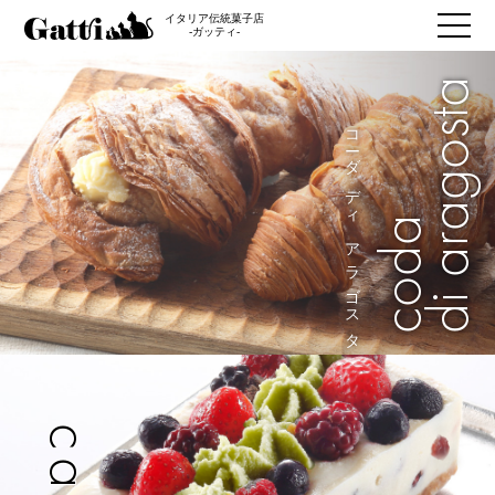
イタリア伝統菓子店
-ガッティ-
di aragosta
sfogliatella
コーダ ディ アラゴスタ
スフォリアテッラ
coda