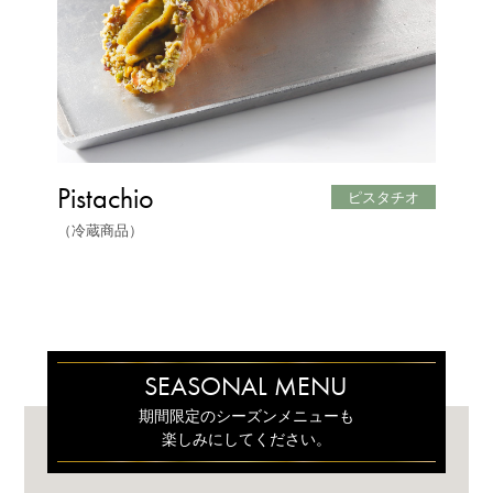
Pistachio
ピスタチオ
（冷蔵商品）
S
E
A
S
O
N
A
L
M
E
N
U
期間限定のシーズンメニューも
楽しみにしてください。