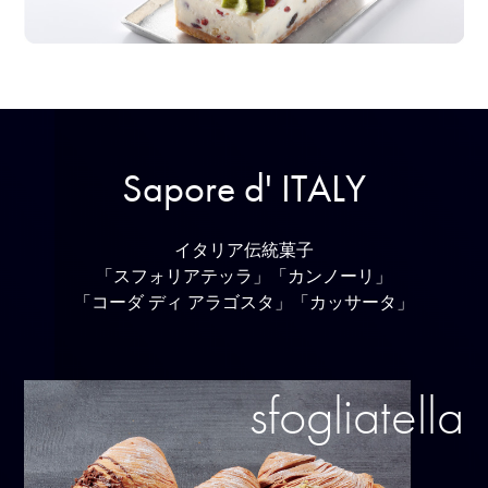
S
a
p
o
r
e
d
'
I
T
A
L
Y
イタリア伝統菓子
「スフォリアテッラ」「カンノーリ」
「コーダ ディ アラゴスタ」「カッサータ」
sfogliatella