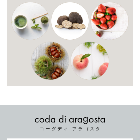
g
coda
di ara
osta
コーダ
ディ アラゴスタ