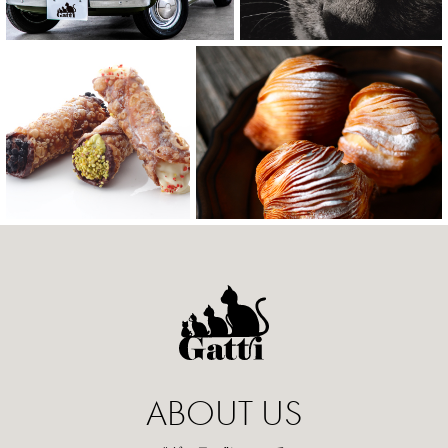
A
B
O
U
T
U
S