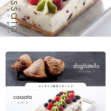
cassata
cannoli
カンノーリ
カッサータ