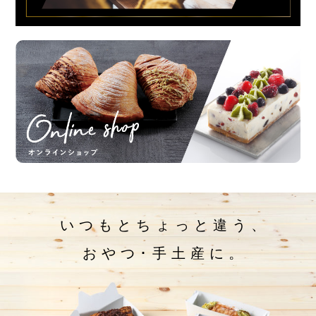
い
つ
も
と
ち
ょ
っ
と
違
う
、
お
や
つ
･
手
土
産
に
。