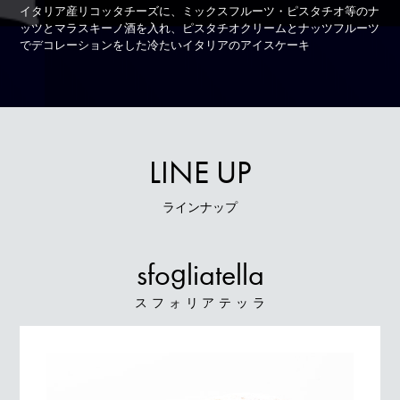
イタリア産リコッタチーズに、ミックスフルーツ・ピスタチオ等のナ
ッツと
マラスキーノ酒を入れ、ピスタチオクリームとナッツフルーツ
で
デコレーションをした冷たいイタリアのアイスケーキ
L
I
N
E
U
P
ラインナップ
g
sfo
liatella
スフォリアテッラ